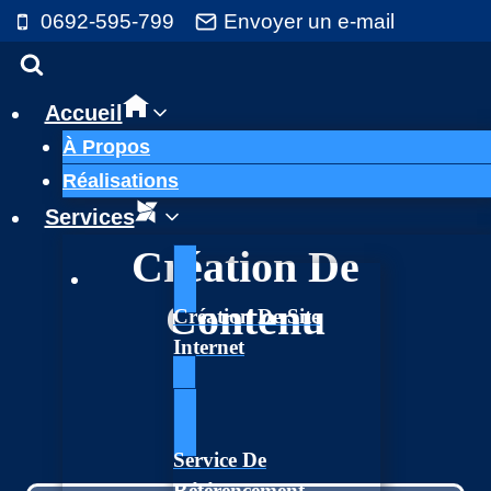
Aller
0692-595-799
Envoyer un e-mail
au
contenu
Accueil
À Propos
Réalisations
Services
Création De
Contenu
Création De Site
Internet
Service De
Référencement