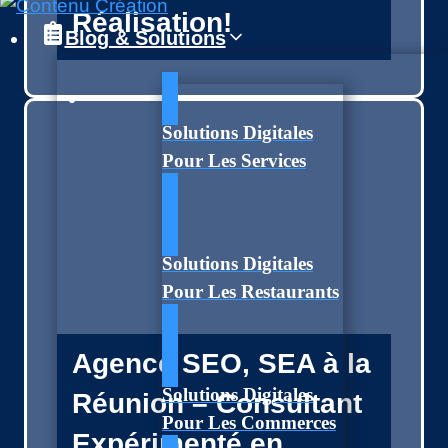
Réalisation!
Blog & Solutions
Solutions Digitales
Pour Les Services
Solutions Digitales
Pour Les Restaurants
Agence SEO, SEA à la
Solutions Digitales
Réunion – Consultant
Pour Les Commerces
Expérimenté en