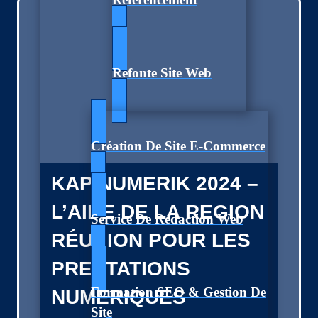
Refonte Site Web
Création De Site E-Commerce
KAP NUMERIK 2024 –
L’AIDE DE LA REGION
Service De Rédaction Web
RÉUNION POUR LES
PRESTATIONS
Formation SEO & Gestion De
NUMÉRIQUES
Site