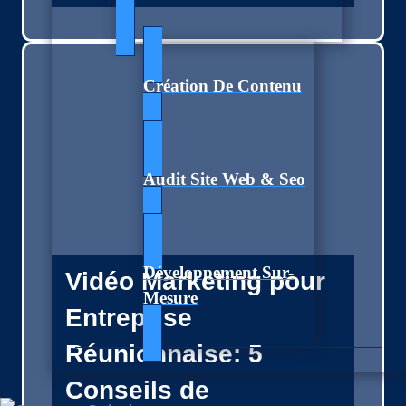
Création De Contenu
Audit Site Web & Seo
Développement Sur-
Vidéo Marketing pour
Mesure
Entreprise
Réunionnaise: 5
Conseils de