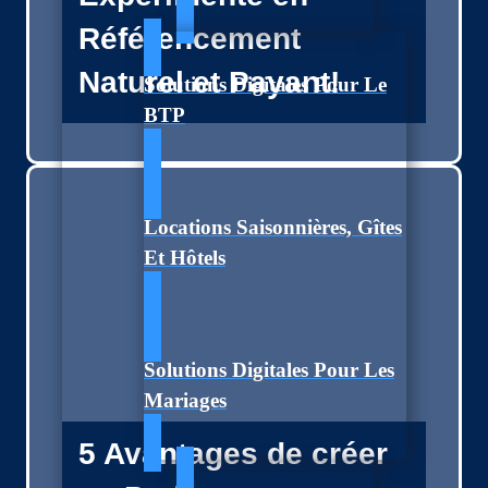
Référencement
Naturel et Payant!
Solutions Digitales Pour Le
BTP
Locations Saisonnières, Gîtes
Et Hôtels
Solutions Digitales Pour Les
Mariages
5 Avantages de créer