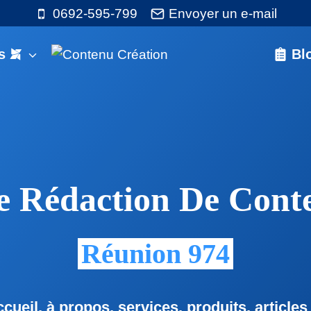
0692-595-799
Envoyer un e-mail
s
Bl
De Rédaction De Cont
Réunion 974
ueil, à propos, services, produits, articles