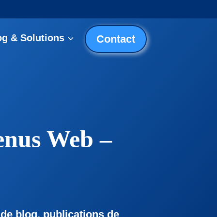
og & Solutions
Contact
enus Web –
 de blog, publications de