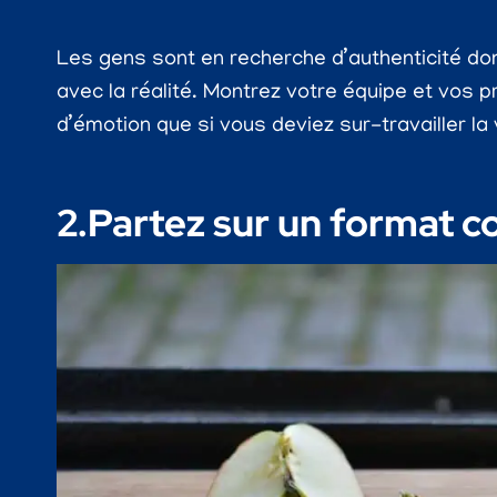
Les gens sont en recherche d’authenticité don
avec la réalité. Montrez votre équipe et vos p
d’émotion que si vous deviez sur-travailler la 
2.Partez sur un format c