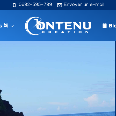
0692-595-799
Envoyer un e-mail
s
Bl