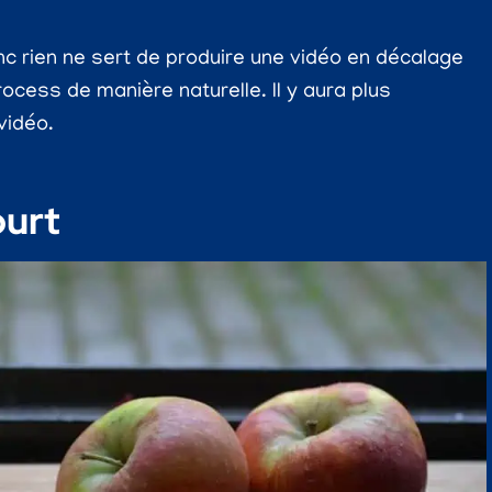
c rien ne sert de produire une vidéo en décalage
rocess de manière naturelle. Il y aura plus
vidéo.
ourt