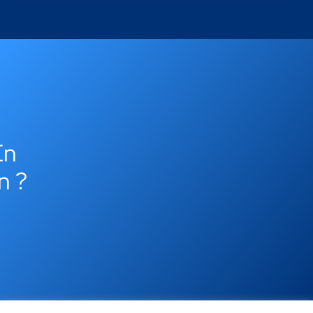
En
n ?