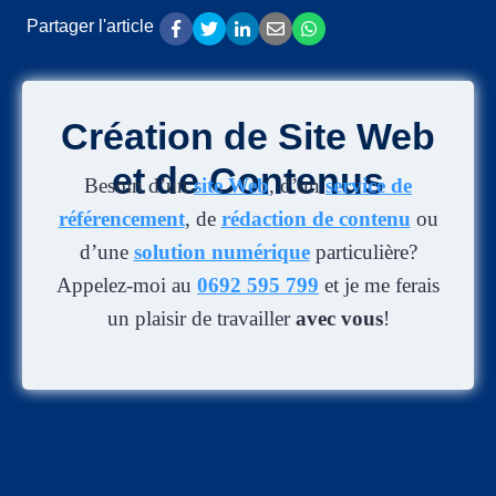
Partager l'article
Création de Site Web
et de Contenus
Besoin d’un
site Web
, d’un
service de
référencement
, de
rédaction de contenu
ou
d’une
solution numérique
particulière?
Appelez-moi au
0692 595 799
et je me ferais
un plaisir de travailler
avec vous
!