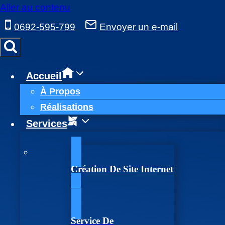
Aller au contenu
0692-595-799
Envoyer un e-mail
Accueil
À Propos
Réalisations
Services
Création De Site Internet
Service De