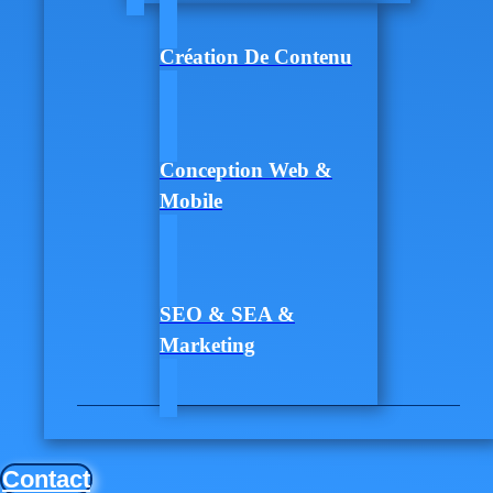
Création De Contenu
Conception Web &
Mobile
SEO & SEA &
Marketing
Contact