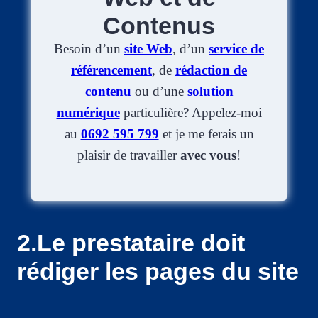
Contenus
Besoin d’un
site Web
, d’un
service de
référencement
, de
rédaction de
contenu
ou d’une
solution
numérique
particulière? Appelez-moi
au
0692 595 799
et je me ferais un
plaisir de travailler
avec vous
!
2.Le prestataire doit
rédiger les pages du site