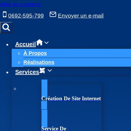
Aller au contenu
0692-595-799
Envoyer un e-mail
Accueil
À Propos
Réalisations
Services
Création De Site Internet
Service De