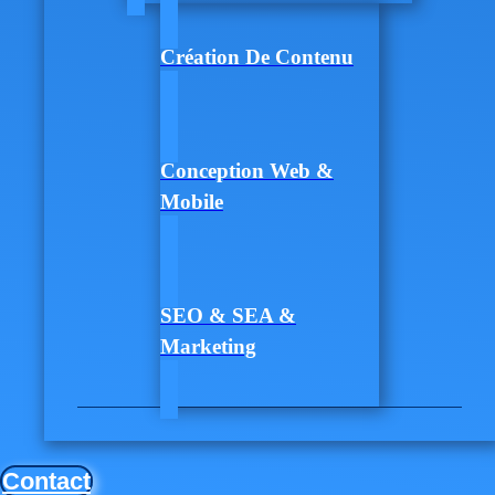
Création De Contenu
Conception Web &
Mobile
SEO & SEA &
Marketing
Contact