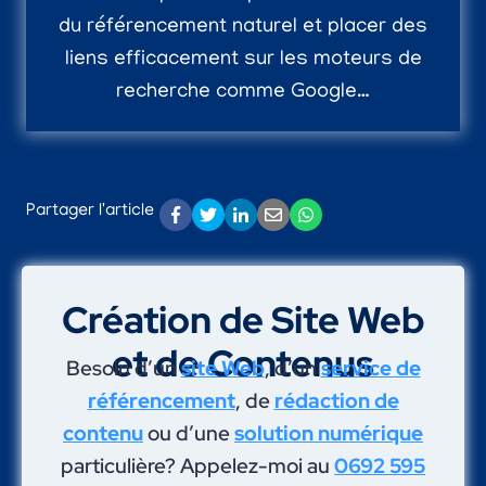
du référencement naturel et placer des
liens efficacement sur les moteurs de
recherche comme Google…
Partager l'article
Création de Site Web
et de Contenus
Besoin d’un
site Web
, d’un
service de
référencement
, de
rédaction de
contenu
ou d’une
solution numérique
particulière? Appelez-moi au
0692 595