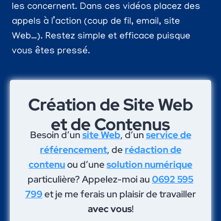
les concernent. Dans ces vidéos placez des
appels à l’action (coup de fil, email, site
Web…). Restez simple et efficace puisque
vous êtes pressé.
Création de Site Web
et de Contenus
Besoin d’un
site Web
, d’un
service de
référencement
, de
rédaction de
contenu
ou d’une
solution numérique
particulière? Appelez-moi au
0692 595
799
et je me ferais un plaisir de travailler
avec vous
!