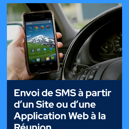
WEB
À
LA
RÉUNION
AVEC
LES
NOTIFICATIONS
PUSH
Envoi de SMS à partir
d’un Site ou d’une
Application Web à la
Réunion