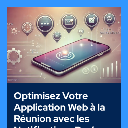
BLUETOOTH
(BEACONS)
DANS
SON
MUSÉE,
JARDIN
OU
COMMERCE
À
LA
RÉUNION
Optimisez Votre
Application Web à la
Réunion avec les