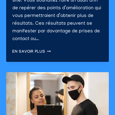
site. Vous souhaitez faire un audit afin
de repérer des points d’amélioration qui
vous permettraient d’obtenir plus de
résultats. Ces résultats peuvent se
manifester par davantage de prises de
contact ou…
PROPRIÉTAIRES
EN SAVOIR PLUS
DE
SITE
WEB
RÉUNIONNAIS:
COMMENT
ANALYSER
LE
TRAFIC
ET
LES