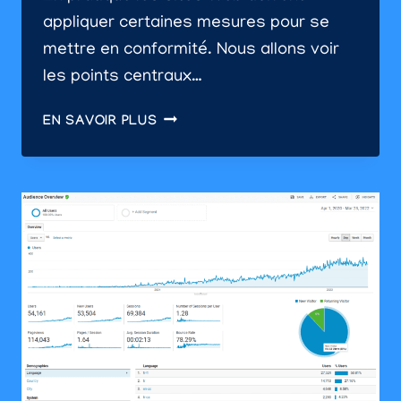
appliquer certaines mesures pour se
mettre en conformité. Nous allons voir
les points centraux…
LE
EN SAVOIR PLUS
RGPD
POUR
ENTREPRISES
RÉUNIONNAISES:
COMMENT
METTRE
VOTRE
SITE
INTERNET
EN
CONFORMITÉ?