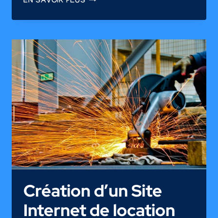
EN SAVOIR PLUS
NUMERIK
2024
–
L’AIDE
DE
LA
REGION
RÉUNION
POUR
LES
PRESTATIONS
NUMÉRIQUES
Création d’un Site
Internet de location