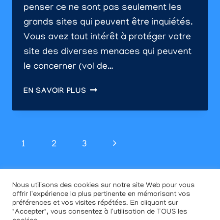
penser ce ne sont pas seulement les
grands sites qui peuvent être inquiétés.
Vous avez tout intérêt à protéger votre
site des diverses menaces qui peuvent
le concerner (vol de…
10
EN SAVOIR PLUS
SOLUTIONS
POUR
SÉCURISER
Navigation
VOTRE
Page
1
2
3
SITE
de
INTERNET
suivante
ET
page
SAUVEGARDER
Nous utilisons des cookies sur notre site Web pour vous
offrir l'expérience la plus pertinente en mémorisant vos
VOS
© 2026 Contenu Création | Créé par
Anthony ETHEVE
|
préférences et vos visites répétées. En cliquant sur
DONNÉES
Tel: 0692 59 57 99
"Accepter", vous consentez à l'utilisation de TOUS les
ET