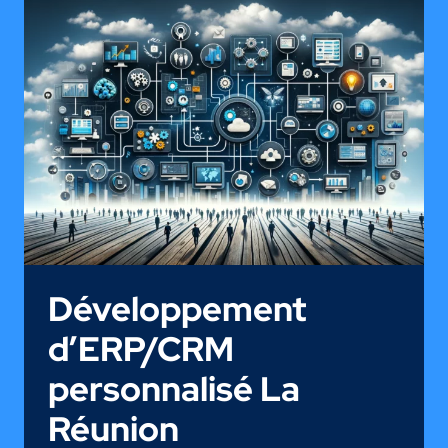
PARTIR
D’UN
SITE
OU
D’UNE
APPLICATION
WEB
À
LA
RÉUNION
Développement
d’ERP/CRM
personnalisé La
Réunion