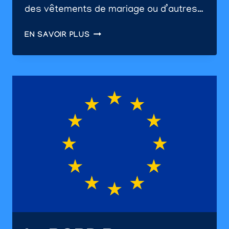
des vêtements de mariage ou d’autres…
CRÉATION
EN SAVOIR PLUS
D’UN
SITE
INTERNET
DE
LOCATION
D’ÉQUIPEMENTS
–
7
CONSEILS
DE
CONCEPTION
ET
D’ANIMATION