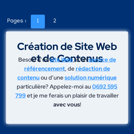
Pages :
1
2
Création de Site Web
et de Contenus
Besoin d’un
site Web
, d’un
service de
référencement
, de
rédaction de
contenu
ou d’une
solution numérique
particulière? Appelez-moi au
0692 595
799
et je me ferais un plaisir de travailler
avec vous
!