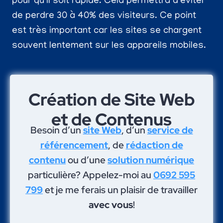
pour qu’il soit rapide. Cela permettra d’éviter
de perdre 30 à 40% des visiteurs. Ce point
est très important car les sites se chargent
souvent lentement sur les appareils mobiles.
Création de Site Web
et de Contenus
Besoin d’un
site Web
, d’un
service de
référencement
, de
rédaction de
contenu
ou d’une
solution numérique
particulière? Appelez-moi au
0692 595
799
et je me ferais un plaisir de travailler
avec vous
!