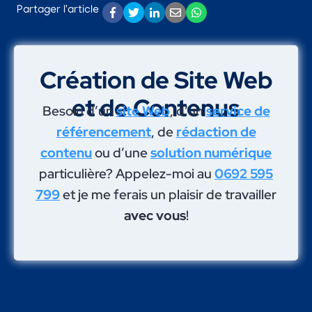
Partager l'article
Création de Site Web
et de Contenus
Besoin d’un
site Web
, d’un
service de
référencement
, de
rédaction de
contenu
ou d’une
solution numérique
particulière? Appelez-moi au
0692 595
799
et je me ferais un plaisir de travailler
avec vous
!