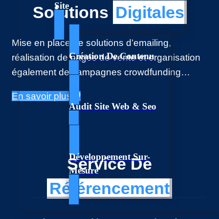
Site
Solutions
Digitales
Mise en place de solutions d’emailing,
Création De Contenu
réalisation de pages de vente et organisation
également de campagnes crowdfunding…
En savoir plus
Audit Site Web & Seo
Développement Sur-
Service De
Mesure
Référencement