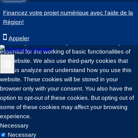
Financez votre projet numérique avec l'aide de la
This website uses cookies to improve your
Région!
experience while you navigate through the website.
Out of these, the cookies that are categorized as
Appeler
necessary are stored on your browser as they are
essential for the working of basic functionalities of
the website. We also use third-party cookies that
help us analyze and understand how you use this
website. These cookies will be stored in your
browser only with your consent. You also have the
option to opt-out of these cookies. But opting out of
some of these cookies may affect your browsing
experience.
Necessary
Necessary