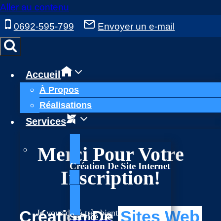
Aller au contenu
0692-595-799
Envoyer un e-mail
Accueil
À Propos
Réalisations
Services
Merci Pour Votre
Création De Site Internet
Inscription!
Création De
Sites Web
Je vous dis à très bientôt dans votre boîte
Service De