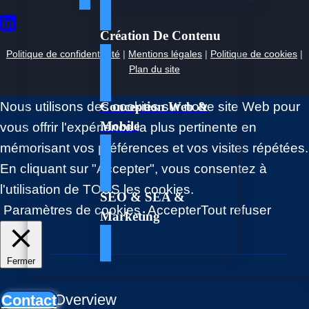
Création De Contenu
Politique de confidentialité
|
Mentions légales
|
Politique de cookies
|
Plan du site
Conception Web &
Nous utilisons des cookies sur notre site Web pour
Mobile
vous offrir l'expérience la plus pertinente en
mémorisant vos préférences et vos visites répétées.
En cliquant sur "Accepter", vous consentez à
l'utilisation de TOUS les cookies.
SEO & SEA &
Paramètres de cookies
Accepter
Tout refuser
Marketing
Fermer
Privacy Overview
Contact