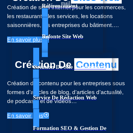
mail!
Référencement
Création de sites internet pour les commerces,
les restaurants, les services, les locations
saisonnières, les entreprises du bâtiment….
Refonte Site Web
En savoir plus
Création De
Contenu
Création De Site E-Commerce
Création de contenu pour les entreprises sous
formes d’articles de blog, d’articles d’actualité,
Service De Rédaction Web
de podcasts et de vidéos…
En savoir plus
Formation SEO & Gestion De