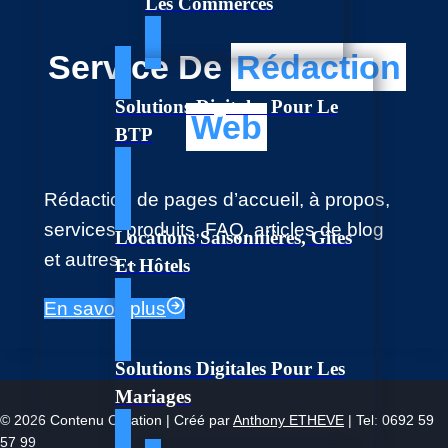
Les Commerces
Service De
Rédaction
Solutions Digitales Pour Le
Web
BTP
Rédaction de pages d’accueil, à propos,
services, produits, FAQ, articles de blog
Locations Saisonnières, Gîtes
et autres…
Et Hôtels
En savoir plus
Solutions Digitales Pour Les
Mariages
© 2026 Contenu Création | Créé par
Anthony ETHEVE
| Tel: 0692 59
57 99